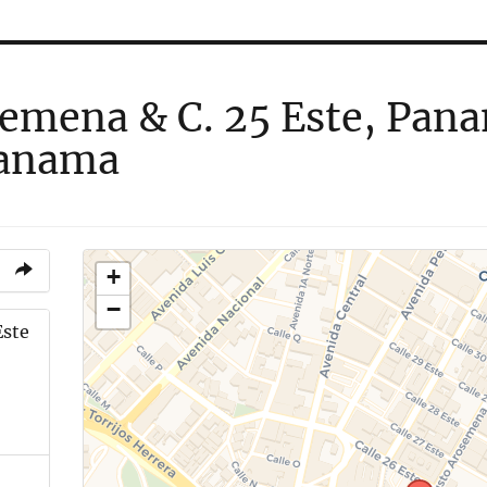
semena & C. 25 Este, Pana
Panama
+
−
Este