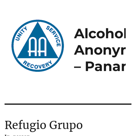
Alcoholi
Anonym
– Panam
Refugio Grupo